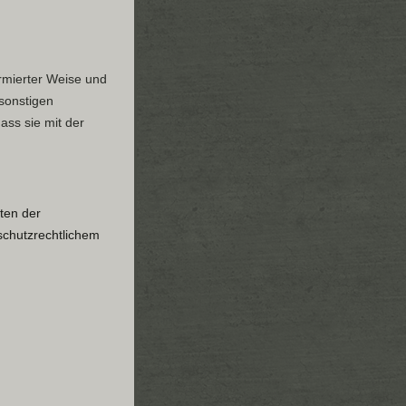
formierter Weise und
sonstigen
ass sie mit der
ten der
chutzrechtlichem