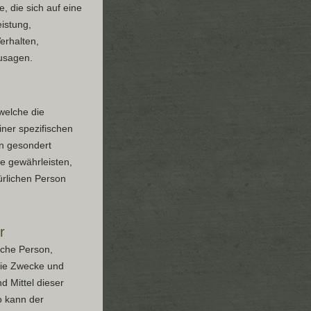
 die sich auf eine
istung,
erhalten,
zusagen.
welche die
ner spezifischen
en gesondert
e gewährleisten,
ürlichen Person
r
ische Person,
die Zwecke und
 Mittel dieser
o kann der