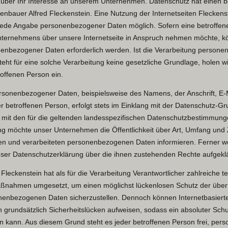
r über Ihr Interesse an unserem Unternehmen. Datenschutz hat einen
penbauer Alfred Fleckenstein. Eine Nutzung der Internetseiten Fleckenst
 jede Angabe personenbezogener Daten möglich. Sofern eine betroffe
nternehmens über unsere Internetseite in Anspruch nehmen möchte, kö
enbezogener Daten erforderlich werden. Ist die Verarbeitung person
teht für eine solche Verarbeitung keine gesetzliche Grundlage, holen wi
roffenen Person ein.
rsonenbezogener Daten, beispielsweise des Namens, der Anschrift, E-
 betroffenen Person, erfolgt stets im Einklang mit der Datenschutz-
mit den für die geltenden landesspezifischen Datenschutzbestimmunge
ng möchte unser Unternehmen die Öffentlichkeit über Art, Umfang und
en und verarbeiteten personenbezogenen Daten informieren. Ferner w
eser Datenschutzerklärung über die ihnen zustehenden Rechte aufgeklä
Fleckenstein hat als für die Verarbeitung Verantwortlicher zahlreiche 
ßnahmen umgesetzt, um einen möglichst lückenlosen Schutz der über d
nenbezogenen Daten sicherzustellen. Dennoch können Internetbasiert
grundsätzlich Sicherheitslücken aufweisen, sodass ein absoluter Schu
n kann. Aus diesem Grund steht es jeder betroffenen Person frei, pe