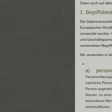
Daten auch auf alter
1. Begriffsbe
Die Datenschutzerkl
Europäischen Richt
verwendet wurden. U
und Geschäftspartne
verwendeten Begriffl
Wir verwenden in di
a) person
Personenbezogene 
natürliche Perso
Person angesehen
Namen, zu einer
besonderen Merk
wirtschaftlichen,