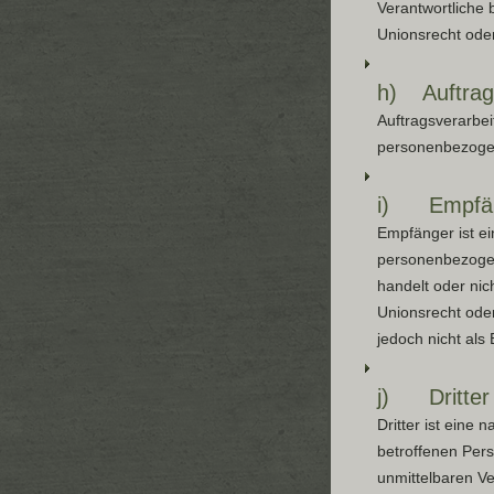
Verantwortliche
Unionsrecht ode
h) Auftrags
Auftragsverarbeit
personenbezogen
i) Empfä
Empfänger ist ei
personenbezogen
handelt oder ni
Unionsrecht ode
jedoch nicht als
j) Dritter
Dritter ist eine 
betroffenen Pers
unmittelbaren Ve