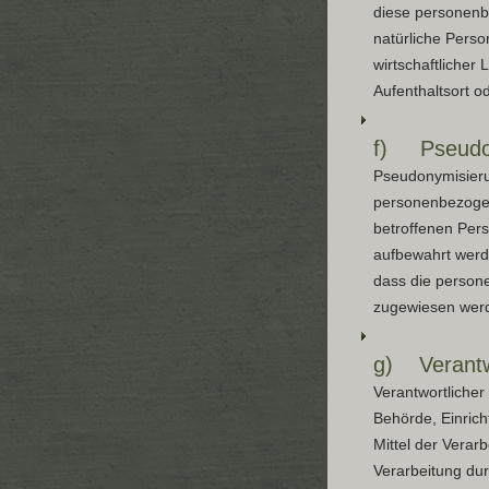
diese personenb
natürliche Perso
wirtschaftlicher 
Aufenthaltsort o
f) Pseudo
Pseudonymisieru
personenbezogen
betroffenen Per
aufbewahrt werd
dass die persone
zugewiesen wer
g) Verantwo
Verantwortlicher 
Behörde, Einrich
Mittel der Verar
Verarbeitung du