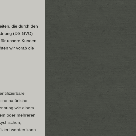
eiten, die durch den
ordnung (DS-GVO)
h für unsere Kunden
hten wir vorab die
entifizierbare
eine natürliche
Kennung wie einem
nem oder mehreren
sychischen,
ifiziert werden kann.