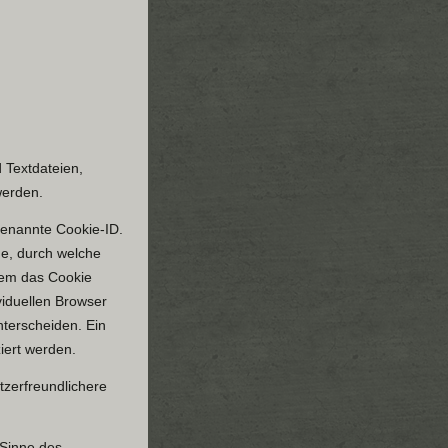
 Textdateien,
werden.
genannte Cookie-ID.
ge, durch welche
dem das Cookie
viduellen Browser
nterscheiden. Ein
iert werden.
tzerfreundlichere
 Sinne des