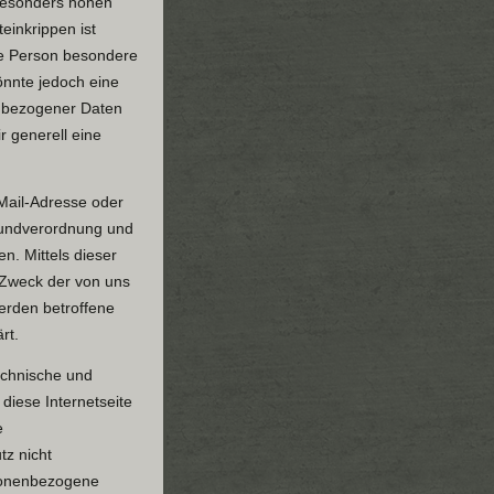
 besonders hohen
einkrippen ist
ne Person besondere
nnte jedoch eine
enbezogener Daten
r generell eine
Mail-Adresse oder
Grundverordnung und
n. Mittels dieser
 Zweck der von uns
erden betroffene
rt.
technische und
iese Internetseite
e
tz nicht
rsonenbezogene