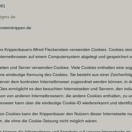
981
@gmx.de
nsteinkrippen.de
des Krippenbauers Alfred Fleckenstein verwenden Cookies. Cookies sind
Internetbrowser auf einem Computersystem abgelegt und gespeichert 
seiten und Server verwenden Cookies. Viele Cookies enthalten eine so
eine eindeutige Kennung des Cookies. Sie besteht aus einer Zeichenfol
 Server dem konkreten Internetbrowser zugeordnet werden können, in 
Dies ermöglicht es den besuchten Internetseiten und Servern, den indi
son von anderen Internetbrowsern, die andere Cookies enthalten, zu u
browser kann über die eindeutige Cookie-ID wiedererkannt und identifiz
on Cookies kann der Krippenbauer den Nutzern dieser Internetseite nu
en, die ohne die Cookie-Setzung nicht möglich wären.
es können die Informationen und Angebote auf unserer Internetseite im