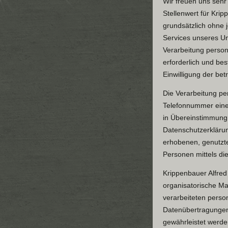
Wir freuen uns seh
Stellenwert für Krip
grundsätzlich ohne
Services unseres U
Verarbeitung person
erforderlich und bes
Einwilligung der bet
Die Verarbeitung pe
Telefonnummer einer
in Übereinstimmung 
Datenschutzerkläru
erhobenen, genutzt
Personen mittels di
Krippenbauer Alfred 
organisatorische Ma
verarbeiteten perso
Datenübertragungen 
gewährleistet werde